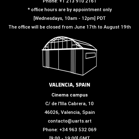
Phone: +1 213 910 2161
* office hours are by appointment only
[Wednesdays, 10am - 12pm] PDT
The office will be closed from June 17th to August 19th
VALENCIA, SPAIN
Cinema campus
C/ de l'Illa Cabrera, 10
46026, Valencia, Spain
contacto@uarts.art
Phone: +34 963 532 069
[9:00 - 19:00] GMT