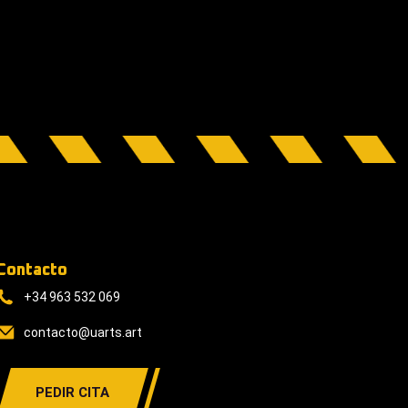
Contacto
+34 963 532 069
contacto@uarts.art
PEDIR CITA