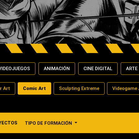
VIDEOJUEGOS
ANIMACIÓN
CINE DIGITAL
ARTE
r Art
Comic Art
Sculpting Extreme
Videogame 
YECTOS
TIPO DE FORMACIÓN