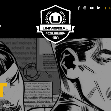
|
A
T