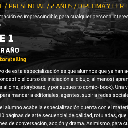
E / PRESENCIAL / 2 AÑOS / DIPLOMA Y CER
mación es imprescindible para cualquier persona intere
.
E 1
R AÑO
torytelling
ivo de esta especialización es que alumnos que ya han ad
oncept o el curso de iniciación al dibujo, al menos) apr
 al cine, storyboard, y por supuesto comic- book). Una 
para mandar a editoriales, agentes, subir a redes sociale
el alumno acabe la especialización cuenta con el materia
10 páginas de arte secuencial de calidad, rotuladas, qu
nes de conversación, acción y drama. Asimismo, para cu