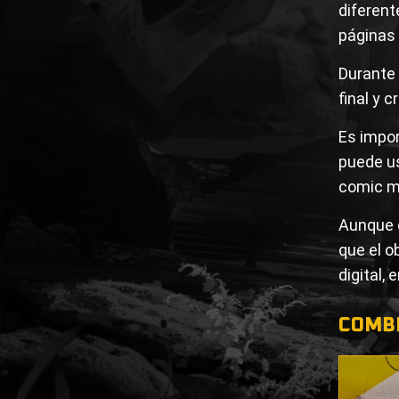
diferent
páginas
Durante 
final y c
Es impor
puede us
comic m
Aunque e
que el o
digital, 
COMBI