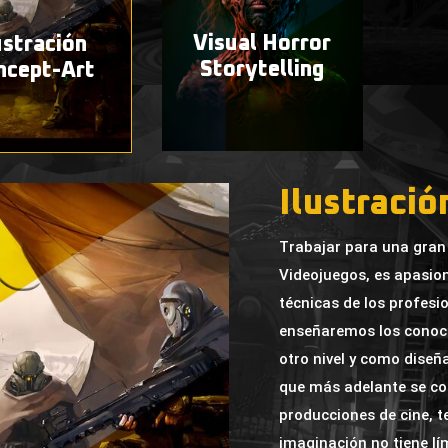
Visual Horror
ustración
Storytelling
ncept-Art
Ilustraci
Trabajar para una gran 
Videojuegos, es apasion
técnicas de los profesio
enseñaremos los conocim
otro nivel y como diseñ
que más adelante se co
producciones de cine, te
imaginación no tiene lí