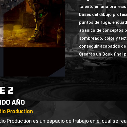
talento en una profesió
bases del dibujo profes
puntos de fuga, encuadr
abanico de conceptos pa
sombreado, color y tex
conseguir acabados de C
Crearás un Book final p
E 2
NDO AÑO
dio Production
io Production es un espacio de trabajo en el cual se reali