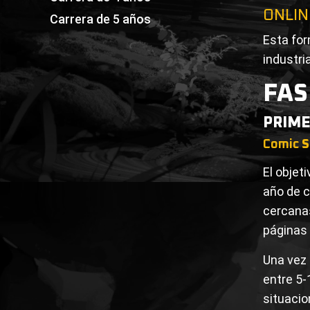
ONLIN
Carrera de 5 años
Esta for
industria
FAS
PRIME
Comic
S
El objet
año de c
cercanas
páginas 
Una vez 
entre 5-
situacio