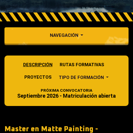
NAVEGACIÓN
DESCRIPCIÓN
RUTAS FORMATIVAS
PROYECTOS
TIPO DE FORMACIÓN
PRÓXIMA CONVOCATORIA
Septiembre 2026 - Matriculación abierta
Master en Matte Painting -