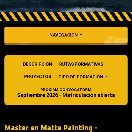
NAVEGACIÓN
DESCRIPCIÓN
RUTAS FORMATIVAS
PROYECTOS
TIPO DE FORMACIÓN
PRÓXIMA CONVOCATORIA
Septiembre 2026 - Matriculación abierta
Master en Matte Painting -